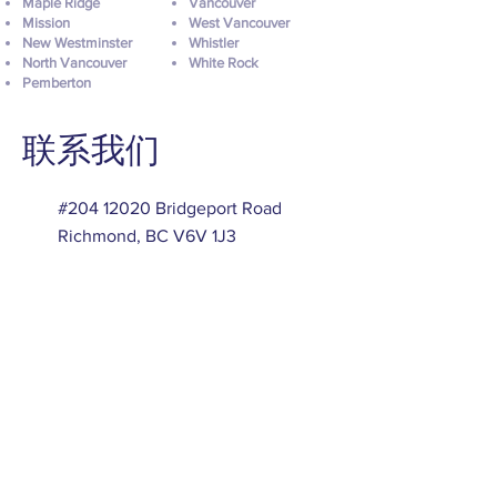
Maple Ridge
Vancouver
Mission
West Vancouver
New Westminster
Whistler
North Vancouver
White Rock
Pemberton
联系我们
#204 12020 Bridgeport Road
Richmond, BC V6V 1J3